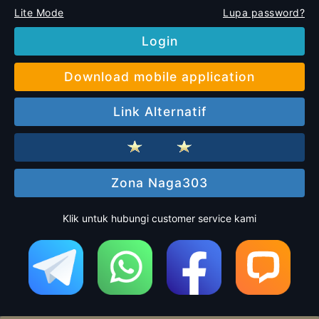
Lite Mode
Lupa password?
Login
Download mobile application
Link Alternatif
Zona Naga303
Klik untuk hubungi customer service kami