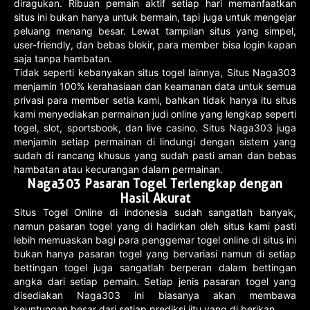
diragukan. Ribuan pemain aktif setiap hari memanfaatkan
situs ini bukan hanya untuk bermain, tapi juga untuk mengejar
peluang menang besar. Lewat tampilan situs yang simpel,
user-friendly, dan bebas blokir, para member bisa login kapan
saja tanpa hambatan.
Tidak seperti kebanyakan situs togel lainnya, Situs Naga303
menjamin 100% kerahasiaan dan keamanan data untuk semua
privasi para member setia kami, bahkan tidak hanya itu situs
kami menyediakan permainan judi online yang lengkap seperti
togel, slot, sportsbook, dan live casino. Situs Naga303 juga
menjamin setiap permainan di lindungi dengan sistem yang
sudah di rancang khusus yang sudah pasti aman dan bebas
hambatan atau kecurangan dalam permainan.
Naga303 Pasaran Togel Terlengkap dengan
Hasil Akurat
Situs Togel Online di indonesia sudah sangatlah banyak,
namun pasaran togel yang di hadirkan oleh situs kami pasti
lebih memuaskan bagi para penggemar togel online di situs ini
bukan hanya pasaran togel yang bervariasi namun di setiap
bettingan togel juga sangatlah berperan dalam bettingan
angka dari setiap pemain. Setiap jenis pasaran togel yang
disediakan Naga303 ini biasanya akan membawa
keuntungan besar dari setiap prediksi jitu yang di berikan.