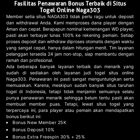
Fasilitas Penawaran Bonus Terbaik di Situs
Togel Online Naga303
Member setia situs NAGA303 tidak perlu ragu untuk deposit
dan withdrawal Anda. Kami memproses dana player dengan
Aman dan cepat. Berapapun nominal kemenangan WD player,
pasti akan terbayar lunas 100% ke rekening pemain. Setiap
proses deposit dan withdraw diproses otomatis dengan waktu
yang sangat cepat, hanya dalam hitungan menit. Tim layanan
pelanggan tersedia 24 jam non-stop, siap membantu dengan
ramah dan profesional.
Ada beberapa banyak layanan terbaik dan menarik yang
sudah di sediakan oleh layanan judi togel situs online
Naga303. Penawaran ini pasti sangat menguntungkan serta
memuaskan. Karena, meskipun sudah banyak situs taruhan
togel di Indonesia, tetapi tidak menjamin semuanya selalu
punya penawaran menarik sehingga belum tentu pasti akan
membuat member puas. Tetapi, lewat situs togel yang
terpercaya ini, para player atau pemain akan mendapatkan
bonus berikut ini:
Bonus New Member 25K
Bonus Deposit 10%
Bonus Extra Freespin 30% + 25%