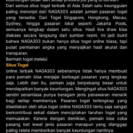
Dari semua situs togel terbaik di Asia Salah satu keunggulan
paling menonjol dari NAGA303 adalah jumlah pasaran togel
yang tersedia. Dari Togel Singapore, Hongkong, Macau,
Sydney, hingga pasaran lokal seperti Jakarta Pools,
semuanya lengkap dalam satu situs. Hasil live draw bisa
diakses secara langsung dari sumber resmi. Ini jadi bukti
bahwa NAGA303 bukan hanya situs togel online biasa, tapi
pusat permainan angka yang menyajikan hasil akurat dan
transparan.
Bermain togel melalui
Situs Togel
online terbaik NAGA303 sebenarnya tidak hanya membuat
para pemain bisa menjajal berbagai pasaran yang lengkap
saja. Lebih dari itu, pemain juga berpeluang besar untuk
mendapatkan banyak keuntungan. Mengingat situs NAGA303
sendiri senantiasa punya beragam jenis penawaran menarik
bagi setiap membernya. Pasaran togel terlengkap yang
disediakan oleh situs togel online NAGA303 tentu saja sangat
berkontribusi sekali dalam menciptakan taruhan togel yang
memuaskan. Karena dengan demikian, pemain bisa coba
pasang bet lewat jenis pasaran manapun yang dianggap
paling relate memberikan banyak keuntungan nantinya.