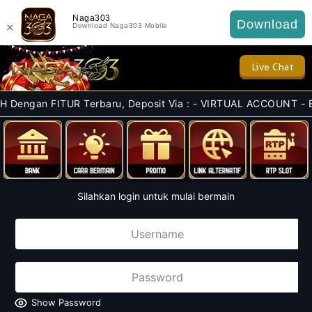
Naga303
Download
×
Download Naga303 Mobile
Live Chat
 FITUR Terbaru, Deposit Via : - VIRTUAL ACCOUNT - E-WALLET 
Silahkan login untuk mulai bermain
Show Password