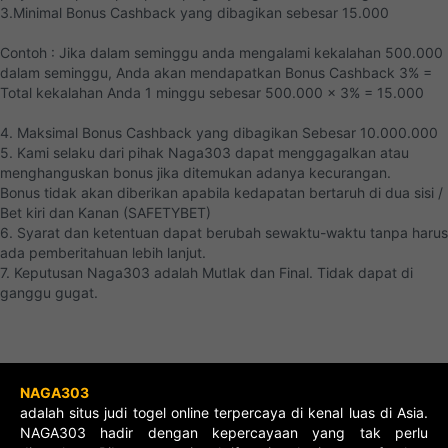
3.Minimal Bonus Cashback yang dibagikan sebesar 15.000
Contoh : Jika dalam seminggu anda mengalami kekalahan 500.000
dalam seminggu, Anda akan mendapatkan Bonus Cashback 3% =
Total kekalahan Anda 1 minggu sebesar 500.000 x 3% = 15.000
4. Maksimal Bonus Cashback yang dibagikan Sebesar 10.000.000
5. Kami selaku dari pihak Naga303 dapat menggagalkan atau
menghanguskan bonus jika ditemukan adanya kecurangan.
Bonus tidak akan diberikan apabila kedapatan bertaruh di dua sisi /
Bet kiri dan Kanan (SAFETYBET)
6. Syarat dan ketentuan dapat berubah sewaktu-waktu tanpa harus
ada pemberitahuan lebih lanjut.
7. Keputusan Naga303 adalah Mutlak dan Final. Tidak dapat di
ganggu gugat.
NAGA303
adalah situs judi togel online terpercaya di kenal luas di Asia.
NAGA303 hadir dengan kepercayaan yang tak perlu