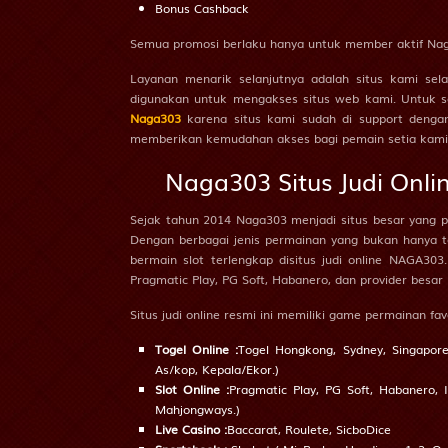
Bonus Cashback
32
Kepala Des
0.00
HDP
0.00
-1.28
Odds
1.11
Ceret - Se
Semua promosi berlaku hanya untuk member aktif Naga
PLAY
Layanan menarik selanjutnya adalah situs kami sela
33
Penipu - K
digunakan untuk mengakses situs web kami. Untuk s
Vietnam vs
Aswatam
Naga303
karena situs kami sudah di support dengan
i
Cambodia
07/08 20:00PM
memberikan kemudahan akses bagi pemain setia kami
Naga303 Situs Judi Onli
34
Ibu Suri -
H
Vietnam
Kunti
W
Cambodia
Sejak tahun 2014 Naga303 menjadi situs besar yang pa
Dengan berbagai jenis permainan yang bukan hanya t
-3.00
HDP
3.00
-1.06
Odds
-1.21
35
Budha - Ka
bermain slot terlengkap disitus judi online NAGA30
Bagaspati
Pragmatic Play, PG Soft, Habanero, dan provider besar 
PLAY
Situs judi online resmi ini memiliki game permainan favo
VfL Boch... vs
36
Wanita Sih
i
Hertha B...
- Pintu - 
Togel Online :
Togel Hongkong, Sydney, Singapore
08/08 01:30AM
As/kop, Kepala/Ekor.)
Slot Online :
Pragmatic Play, PG Soft, Habanero, 
H
VfL Bochum
37
Dewa Maut
Mahjongways.)
- Rokok - 
W
Hertha Berlin
Live Casino :
Baccarat, Roulete, SicboDice