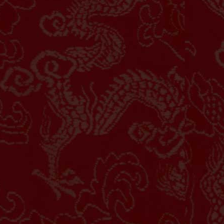
W
Wrexham
103
Batu Nisa
-0.75
HDP
0.75
-1.28
Odds
-1.02
104
Tiang Kap
PLAY
105
Tertabrak
Alaves vs
Getafe
106
Terong
i
16/08
22:00PM
107
Termos
H
Alaves
108
Terlangga
W
Getafe
109
Terlangga
-0.25
HDP
0.25
1.02
Odds
-1.16
110
Terlangga
PLAY
111
Terhalang
Marseill... vs
112
Terhalang
i
Strasbou...
22/08 01:45AM
113
Bawang
H
Marseille
114
Bayar Paj