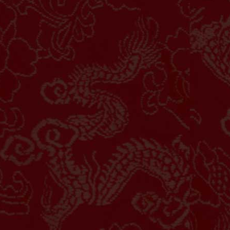
0.50
HDP
-0.50
-1.31
Odds
-1.13
44
Hidung Bel
PLAY
Meja - Arj
Parma Ca... vs
i
Cagliari
45
Udang ke
23/08 01:45AM
46
Langit
H
Parma Calcio
47
Tanah
W
Cagliari
48
Gula
0.00
HDP
0.00
-1.16
Odds
1.02
49
Obat
PLAY
50
Ahli Nuju
Genoa vs
Napoli
i
51
Air Gripe
23/08
01:45AM
52
Air Panas
H
Genoa
53
Alat Tulis
W
Napoli