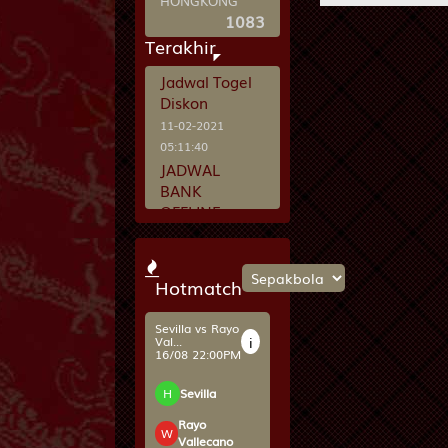
HONGKONG
1083
Berita
PLAY
9
Istri Sejati
Terakhir
Mobil - Se
Singapor... vs
Jadwal Togel
Indonesi...
i
07/08
Diskon
Promo
20:00PM
10
Peti Mati 
11-02-2021
Arjuna da
PROMO SBO SPORT
05:11:40
JADWAL
H
Singapore
BANK
11
Raja - Nag
OFFLINE
W
Indonesia
Samiaji
23-09-2020
0.75
HDP
-0.75
-1.04
Odds
-1.25
04:38:49
12
Wanita Can
BONUS
Hotmatch
PLAY
Bubuk - O
CASHBACK
3% SETIAP
Celta Vi... vs
MINGGU-NYA
i
Osasuna
13
Ahli Nujum
16/08 22:00PM
10-11-2017
Abiyasa
10:41:54
H
Celta Vigo
14
Orang Buta
W
Osasuna
Destarata