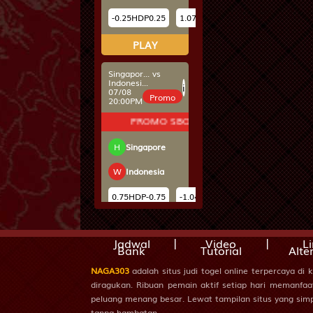
-0.50
HDP
0.50
1.06
Odds
-1.21
PLAY
15
Pendeta W
Manggis -
Wolverha... vs
i
Port Val...
08/08 01:45AM
16
Orang Bon
Anggur - B
Wolverhampton
H
Wanderers
W
Port Vale
17
Penolong -
-1.75
HDP
1.75
-1.01
Odds
-1.20
PLAY
18
Putri Raja
Engsel - D
Yokohama... vs
i
Kashima ...
|
|
Jadwal
Video
L
07/08 17:25PM
Bank
Tutorial
Alte
19
Kekasih - 
Yokohama F
Bemo - N
NAGA303
adalah situs judi togel online terpercaya di
H
Marinos
diragukan. Ribuan pemain aktif setiap hari memanfaa
Kashima
peluang menang besar. Lewat tampilan situs yang simpe
W
20
Pahlawan -
Antlers
tanpa hambatan.