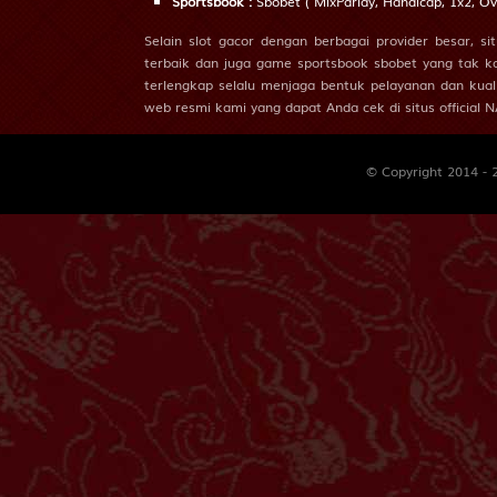
Sportsbook :
Sbobet ( MixParlay, Handicap, 1x2, O
-0.25
HDP
0.25
1.04
Odds
-1.17
38
Orang Gila 
Selain slot gacor dengan berbagai provider besar, s
PLAY
Buriswara
terbaik dan juga game sportsbook sbobet yang tak kala
terlengkap selalu menjaga bentuk pelayanan dan kuali
Gamba Os... vs
web resmi kami yang dapat Anda cek di situs official 
i
Urawa Re...
39
Siluman Ai
07/08 17:30PM
Toples - W
© Copyright 2014 -
Gamba
H
Osaka
40
Putri Kipas
Urawa Red
W
Apokat,Alp
Diamonds
-0.25
HDP
0.25
1.04
Odds
-1.17
41
Petani - Pe
Cukur - Ir
PLAY
Racing S... vs
i
Villarre...
42
Prajurit -
16/08 22:00PM
Angin - Ci
Racing
H
Santander
43
Raksasa - 
W
Villarreal
Es - Praha