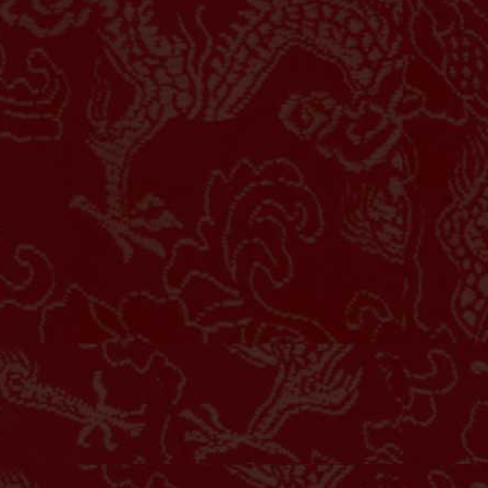
78
Arang
0.00
HDP
0.00
1.03
Odds
-1.17
79
Topi
PLAY
80
Arloji
Brighton... vs
i
Aston Vi...
81
Tokong Te
23/08 21:00PM
Brighton &
82
Toko Kain
H
Hove Albion
83
Tiup Harm
W
Aston Villa
84
Ayam Kal
-0.25
HDP
0.25
1.04
Odds
-1.19
85
Tinta Ste
PLAY
86
Babi Huta
Inter Mi... vs
i
Monza
87
Badminto
22/08 23:30PM
88
Tinta
H
Inter Milan
89
Baju Cina
W
Monza
90
Baker Rum