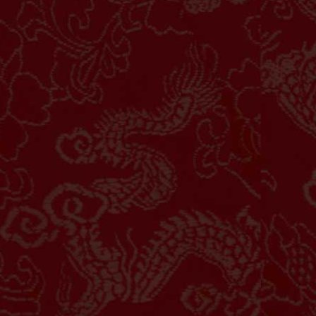
W
Liverpool
127
Tembakau
0.25
HDP
-0.25
-1.07
Odds
-1.05
128
Beli Kain
PLAY
129
Belinjo
130
Benang
131
Telepon
132
Teklek
133
Teh Obat
134
Tebu
135
Tas Uang
136
Bendera
137
Tas tanga
138
Tas Ravia