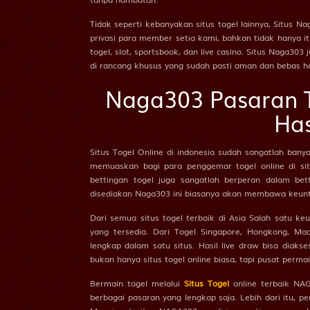
Sabuk - W
0.50
HDP
-0.50
-1.13
Odds
1.01
Tidak seperti kebanyakan situs togel lainnya, Situ
privasi para member setia kami, bahkan tidak hanya it
PLAY
21
Jejaka Tua
togel, slot, sportsbook, dan live casino. Situs Naga30
Lesmana 
di rancang khusus yang sudah pasti aman dan bebas 
Paris Sa... vs
i
Aston Vi...
Naga303 Pasaran T
13/08 02:00AM
22
Janda Muda
Has
Grendel -
Paris Saint
H
Germain
W
Aston Villa
Situs Togel Online di indonesia sudah sangatlah banya
23
Berandal - 
memuaskan bagi para penggemar togel online di sit
Citraksa
-0.75
HDP
0.75
-1.11
Odds
-1.02
bettingan togel juga sangatlah berperan dalam bet
disediakan Naga303 ini biasanya akan membawa keuntung
PLAY
24
Pengembar
Dari semua situs togel terbaik di Asia Salah satu k
- Tas - Ra
Bayern M... vs
yang tersedia. Dari Togel Singapore, Hongkong, Mac
i
VfB Stut...
lengkap dalam satu situs. Hasil live draw bisa diaks
29/08 01:30AM
bukan hanya situs togel online biasa, tapi pusat perm
25
Nenek Moy
Bayern
Sikat - T
H
Bermain togel melalui
Situs Togel
online terbaik NA
Munchen
berbagai pasaran yang lengkap saja. Lebih dari itu,
W
VfB Stuttgart